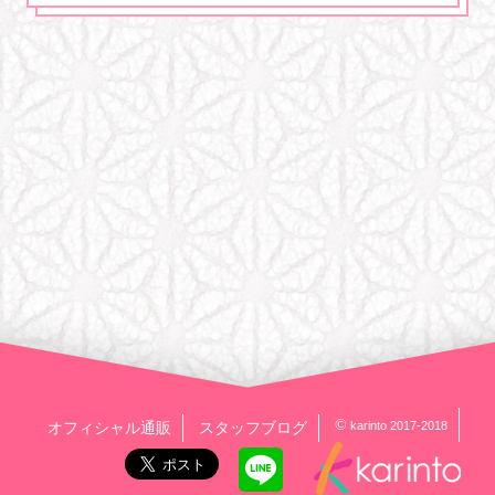
合戦！巌流島＆武神朧月
……そしてまもなく3周年
剣豪のための生放送！
復刻祭事で剣豪たちと
乱世に出陣！
そして武神と神のせめぎ合う
鞍馬山へ……
今回も季節の和菓子を
頂きながらお届け。
生道場・裏道場への
お便りもお待ちしています！
ニコニコ生放送
youtube 花梨ゲームズ
2022年3月28日(月)22：00
[第四十九回] 乙女剣武蔵生道場
剣豪のための生放送！
©
karinto 2017-2018
オフィシャル通販
スタッフブログ
桜花海戦＆上喜撰
和菓子で嬉しいホワイトデー♪
春も近づく生道場も