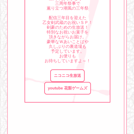
三周年祭事で
薫り立つ潮風の三年祭
配信三年目を迎えた
乙女剣武蔵のお祝いＳＰ！
剣豪のための生放送！
特別なお祝いお菓子を
頂きながらお届け。
豪華なＷあいことばや
久しぶりの裏道場も
予定しています。
お便りも
お待ちしていますよ～！
ニコニコ生放送
youtube 花梨ゲームズ
2022年4月25日(月)22：00
[第五十回] 乙女剣武蔵生道場
第五十回配信日変更のお知らせ