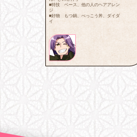
■特技 ベース、他の人のヘアアレン
ジ
■好物 もつ鍋、べっこう丼、ダイダ
イ