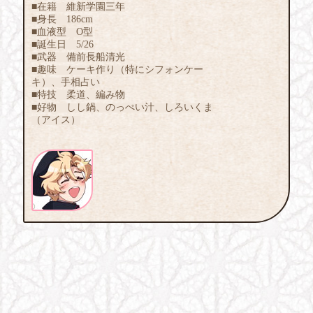
■在籍 維新学園三年
■身長 186cm
■血液型 O型
■誕生日 5/26
■武器 備前長船清光
■趣味 ケーキ作り（特にシフォンケー
キ）、手相占い
■特技 柔道、編み物
■好物 しし鍋、のっぺい汁、しろいくま
（アイス）