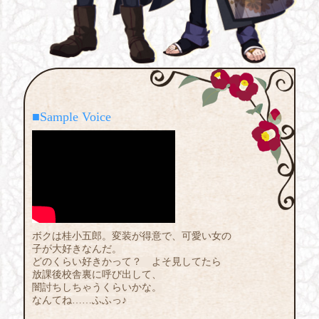
■Sample Voice
ボクは桂小五郎。変装が得意で、可愛い女の
子が大好きなんだ。
どのくらい好きかって？ よそ見してたら
放課後校舎裏に呼び出して、
闇討ちしちゃうくらいかな。
なんてね……ふふっ♪