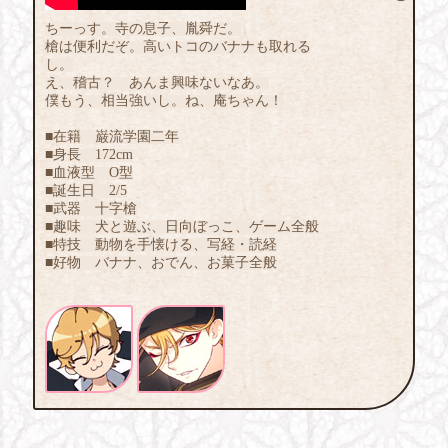
ちーっす。寺の息子、胤舜だ。
槍は便利だぞ。高いトコのバナナも取れる
し。
え、稽古？ あんま興味ないなあ。
僕もう、相当強いし。ね、庵ちゃん！
■在籍 巌流学園二年
■身長 172cm
■血液型 O型
■誕生日 2/5
■武器 十字槍
■趣味 犬と遊ぶ、日向ぼっこ、ゲーム全般
■特技 動物を手懐ける、写経・読経
■好物 バナナ、おでん、お菓子全般