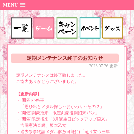
MENU
定期メンテナンス終了のお知らせ
2023.07.26 更新
定期メンテナンスは終了致しました。
ご協力ありがとうございました。
【更新内容】
・[開催]小祭事
「思ひ出とメダル探し～おかわり～その２」
・[開催]剣豪招来「限定剣豪復刻招来<弐>」
・[開催]限定招来「8月誕生日ピックアップ招来」
吉岡憲法直綱、坂本乙女
・過去祭事物語メダル解放可能に(「薫り立つ三年